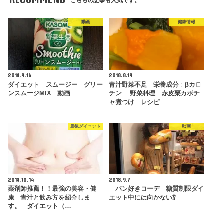
こちらの記事も人気です。
動画
健康情報
2018.9.16
2018.8.19
ダイエット スムージー グリー
青汁野菜不足 栄養成分：βカロ
ンスムージMIX 動画
チン 野菜料理 赤皮栗カボチ
ャ煮つけ レシピ
産後ダイエット
動画
2018.10.14
2018.9.7
薬剤師推薦！！最強の美容・健
パン好きコーデ 糖質制限ダイ
康 青汁と飲み方を紹介しま
エット中には向かない⁇
す。 ダイエット（…