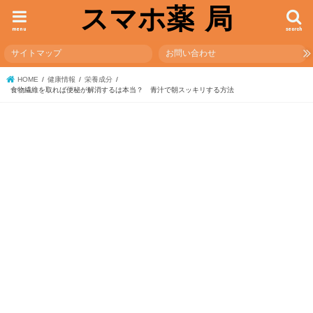
スマホ薬 局
menu
search
サイトマップ
お問い合わせ
HOME
健康情報
栄養成分
食物繊維を取れば便秘が解消するは本当？ 青汁で朝スッキリする方法