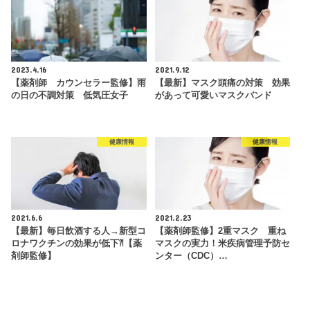
2023.4.16
2021.9.12
【薬剤師 カウンセラー監修】雨
【最新】マスク頭痛の対策 効果
の日の不調対策 低気圧女子
があって可愛いマスクバンド
健康情報
健康情報
2021.6.6
2021.2.23
【最新】毎日飲酒する人→新型コ
【薬剤師監修】2重マスク 重ね
ロナワクチンの効果が低下⁈【薬
マスクの実力！米疾病管理予防セ
剤師監修】
ンター（CDC）…