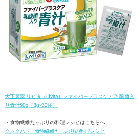
大正製薬 リビタ（Livita）ファイバープラスケア 乳酸菌入
り青汁90g（3g×30袋）
・食物繊維たっぷりの料理レシピはこちらへ
クックパド 食物繊維たっぷりの料理レシピ