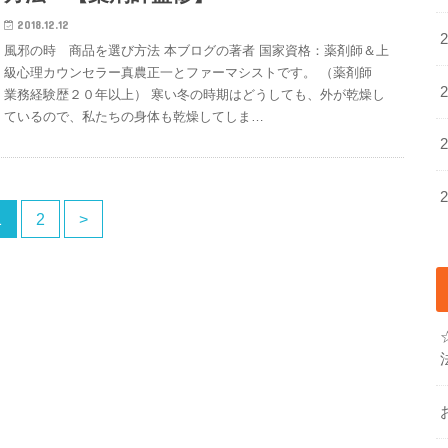
2018.12.12
風邪の時 商品を選び方法 本ブログの著者 国家資格：薬剤師＆上
級心理カウンセラー真農正一とファーマシストです。 （薬剤師
業務経験歴２０年以上） 寒い冬の時期はどうしても、外が乾燥し
ているので、私たちの身体も乾燥してしま…
1
2
>