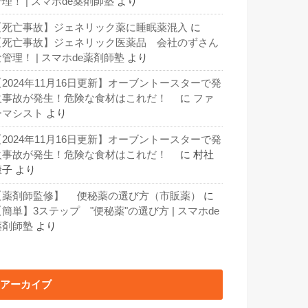
理！ | スマホde薬剤師塾
より
【死亡事故】ジェネリック薬に睡眠薬混入
に
【死亡事故】ジェネリック医薬品 会社のずさん
な管理！ | スマホde薬剤師塾
より
【2024年11月16日更新】オーブントースターで発
火事故が発生！危険な食材はこれだ！
に
ファ
ーマシスト
より
【2024年11月16日更新】オーブントースターで発
火事故が発生！危険な食材はこれだ！
に
村社
康子
より
【薬剤師監修】 便秘薬の選び方（市販薬）
に
【簡単】3ステップ "便秘薬"の選び方 | スマホde
薬剤師塾
より
アーカイブ