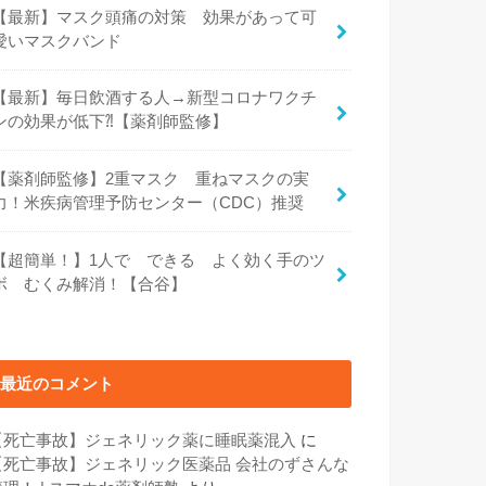
【最新】マスク頭痛の対策 効果があって可
愛いマスクバンド
【最新】毎日飲酒する人→新型コロナワクチ
ンの効果が低下⁈【薬剤師監修】
【薬剤師監修】2重マスク 重ねマスクの実
力！米疾病管理予防センター（CDC）推奨
【超簡単！】1人で できる よく効く手のツ
ボ むくみ解消！【合谷】
最近のコメント
【死亡事故】ジェネリック薬に睡眠薬混入
に
【死亡事故】ジェネリック医薬品 会社のずさんな