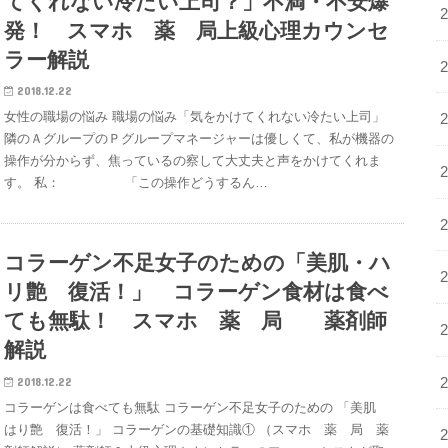
てくれない冷たい上司？」不満・不安爆
発！ スマホ 薬 局上級心理カウンセ
ラー解説
2018.12.22
女性の職場の悩み 職場の悩み「気をかけてくれない冷たい上司」
隣のＡグループのＰグループマネージャーは優しくて、私が機器の
操作が分からず、焦っているの察して大丈夫と声をかけてくれま
す。 私： 「この操作どうするん…
コラーゲン不足女子のための「美肌・ハ
リ艶 復活！」 コラーゲン食材は食べ
ても無駄！ スマホ 薬 局 薬剤師
解説
2018.12.22
コラーゲンは食べても無駄 コラーゲン不足女子のための 「美肌
はり艶 復活！」 コラーゲンの基礎知識① （スマホ 薬 局 薬