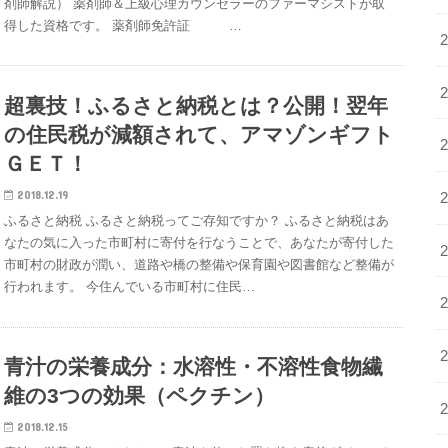
剤師解説） 薬剤師＆上級心理カウンセラーのファーマシストが取
得した資格です。 薬剤師免許証 …
超裏技！ふるさと納税とは？公開！翌年
の住民税が減額されて、アマゾンギフト
ＧＥＴ！
2018.12.19
ふるさと納税 ふるさと納税ってご存知ですか？ ふるさと納税はあ
なたの気に入った市町村に寄付を行なうことで、あなたが寄付した
市町村の財政が潤い、道路や橋の整備や保育園や図書館など整備が
行われます。 今住んでいる市町村に住民…
青汁の栄養成分：水溶性・不溶性食物繊
維の3つの効果（ペクチン）
2018.12.15