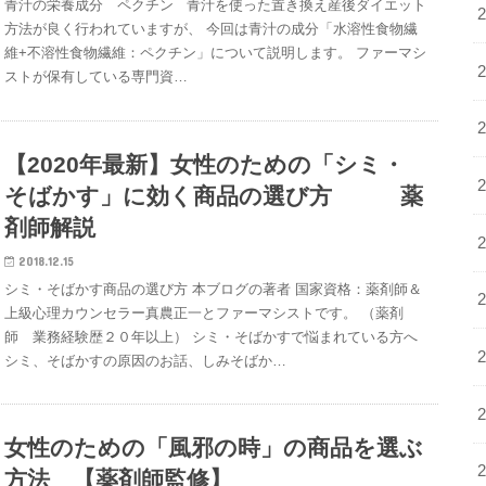
青汁の栄養成分 ペクチン 青汁を使った置き換え産後ダイエット
方法が良く行われていますが、 今回は青汁の成分「水溶性食物繊
維+不溶性食物繊維：ペクチン」について説明します。 ファーマシ
ストが保有している専門資…
【2020年最新】女性のための「シミ・
そばかす」に効く商品の選び方 薬
剤師解説
2018.12.15
シミ・そばかす商品の選び方 本ブログの著者 国家資格：薬剤師＆
上級心理カウンセラー真農正一とファーマシストです。 （薬剤
師 業務経験歴２０年以上） シミ・そばかすで悩まれている方へ
シミ、そばかすの原因のお話、しみそばか…
女性のための「風邪の時」の商品を選ぶ
方法 【薬剤師監修】