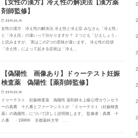
【女性の漢方】冷え性の解決法【漢方薬
剤師監修】
2019.05.19
女性の漢方 冷え性の解決法 冷え性と冷え症 みなさん「冷え性」
と「冷え症」の違いって分かりますか？ ２つとも「ひえしょう」
と読みますが、 実はこの2つの意味が違います。 冷え性の症状
「冷え性」によって起きる症状は「冷え…
【偽陽性 画像あり】ドゥーテスト妊娠
検査薬 偽陽性【薬剤師監修】
2019.05.10
ドゥーテスト 妊娠検査薬 偽陽性 薬剤師＆上級心理カウンセラ
ーの真農 十八番とファーマシストが 「ドゥーテスト（妊娠検査
薬）の偽陽性」について詳しく説明致します。 監修者：真農 十
八番 ・1998年 京都薬科大学 …