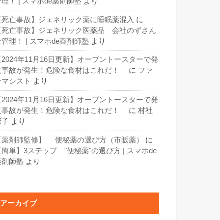
理！ | スマホde薬剤師塾
より
【死亡事故】ジェネリック薬に睡眠薬混入
に
【死亡事故】ジェネリック医薬品 会社のずさん
な管理！ | スマホde薬剤師塾
より
【2024年11月16日更新】オーブントースターで発
火事故が発生！危険な食材はこれだ！
に
ファ
ーマシスト
より
【2024年11月16日更新】オーブントースターで発
火事故が発生！危険な食材はこれだ！
に
村社
康子
より
【薬剤師監修】 便秘薬の選び方（市販薬）
に
【簡単】3ステップ "便秘薬"の選び方 | スマホde
薬剤師塾
より
アーカイブ