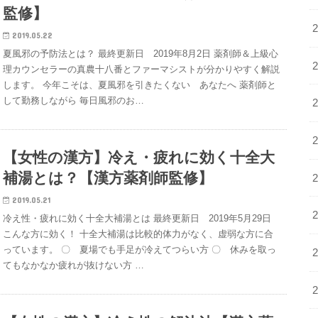
監修】
2019.05.22
夏風邪の予防法とは？ 最終更新日 2019年8月2日 薬剤師＆上級心
理カウンセラーの真農十八番とファーマシストが分かりやすく解説
します。 今年こそは、夏風邪を引きたくない あなたへ 薬剤師と
して勤務しながら 毎日風邪のお…
【女性の漢方】冷え・疲れに効く十全大
補湯とは？【漢方薬剤師監修】
2019.05.21
冷え性・疲れに効く十全大補湯とは 最終更新日 2019年5月29日
こんな方に効く！ 十全大補湯は比較的体力がなく、虚弱な方に合
っています。 〇 夏場でも手足が冷えてつらい方 〇 休みを取っ
てもなかなか疲れが抜けない方 …