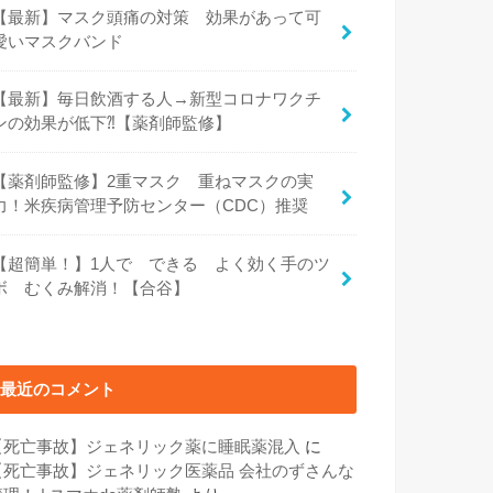
【最新】マスク頭痛の対策 効果があって可
愛いマスクバンド
【最新】毎日飲酒する人→新型コロナワクチ
ンの効果が低下⁈【薬剤師監修】
【薬剤師監修】2重マスク 重ねマスクの実
力！米疾病管理予防センター（CDC）推奨
【超簡単！】1人で できる よく効く手のツ
ボ むくみ解消！【合谷】
最近のコメント
【死亡事故】ジェネリック薬に睡眠薬混入
に
【死亡事故】ジェネリック医薬品 会社のずさんな