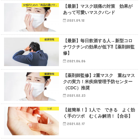
女性のための「商品の選び方」
【最新】マスク頭痛の対策 効果が
あって可愛いマスクバンド
2021.09.12
健康情報
【最新】毎日飲酒する人→新型コロ
ナワクチンの効果が低下⁈【薬剤師監
修】
2021.06.06
健康情報
【薬剤師監修】2重マスク 重ねマス
クの実力！米疾病管理予防センター
（CDC）推奨
2021.02.23
ツボ
【超簡単！】1人で できる よく効
く手のツボ むくみ解消！【合谷】
2021.02.17