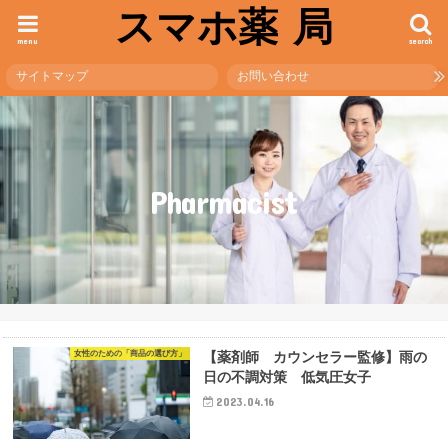
スマホ薬 局
menu
search
サイトマップ
お問い合わせ
Pharmacist
女性のための「商品の選び方」
【薬剤師 カウンセラー監修】雨の
日の不調対策 低気圧女子
2023.04.16