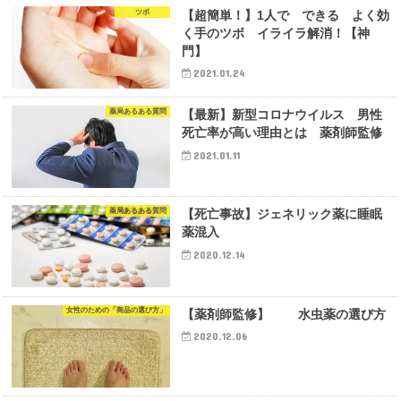
ツボ
【超簡単！】1人で できる よく効
く手のツボ イライラ解消！【神
門】
2021.01.24
薬局あるある質問
【最新】新型コロナウイルス 男性
死亡率が高い理由とは 薬剤師監修
2021.01.11
薬局あるある質問
【死亡事故】ジェネリック薬に睡眠
薬混入
2020.12.14
女性のための「商品の選び方」
【薬剤師監修】 水虫薬の選び方
2020.12.06