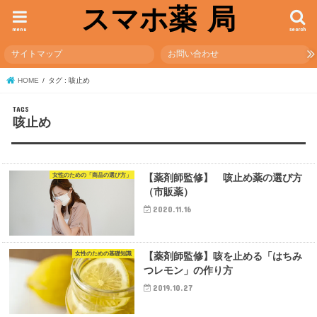
スマホ薬 局
menu
search
サイトマップ
お問い合わせ
HOME
タグ : 咳止め
咳止め
女性のための「商品の選び方」
【薬剤師監修】 咳止め薬の選び方
（市販薬）
2020.11.16
女性のための基礎知識
【薬剤師監修】咳を止める「はちみ
つレモン」の作り方
2019.10.27