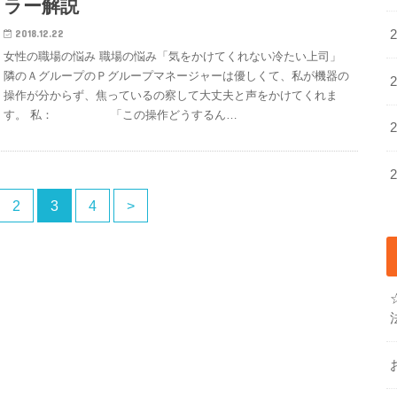
ラー解説
2018.12.22
女性の職場の悩み 職場の悩み「気をかけてくれない冷たい上司」
隣のＡグループのＰグループマネージャーは優しくて、私が機器の
操作が分からず、焦っているの察して大丈夫と声をかけてくれま
す。 私： 「この操作どうするん…
2
3
4
>