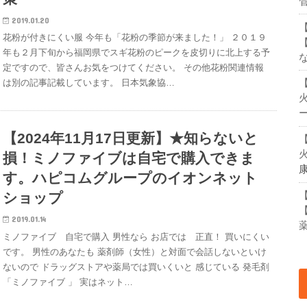
管
2019.01.20
花粉が付きにくい服 今年も「花粉の季節が来ました！」 ２０１９
年も２月下旬から福岡県でスギ花粉のピークを皮切りに北上する予
定ですので、皆さんお気をつけてください。 その他花粉関連情報
は別の記事記載しています。 日本気象協…
【2024年11月17日更新】★知らないと
損！ミノファイブは自宅で購入できま
す。ハピコムグループのイオンネット
ショップ
2019.01.14
ミノファイブ 自宅で購入 男性なら お店では 正直！ 買いにくい
です。 男性のあなたも 薬剤師（女性）と対面で会話しないといけ
ないので ドラッグストアや薬局では買いくいと 感じている 発毛剤
「ミノファイブ 」 実はネット…