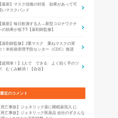
【最新】マスク頭痛の対策 効果があって可
愛いマスクバンド
【最新】毎日飲酒する人→新型コロナワクチ
ンの効果が低下⁈【薬剤師監修】
【薬剤師監修】2重マスク 重ねマスクの実
力！米疾病管理予防センター（CDC）推奨
【超簡単！】1人で できる よく効く手のツ
ボ むくみ解消！【合谷】
最近のコメント
【死亡事故】ジェネリック薬に睡眠薬混入
に
【死亡事故】ジェネリック医薬品 会社のずさんな