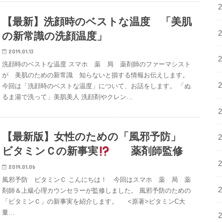
【最新】洗顔時のベストな温度 「美肌
の新常識の洗顔温度」
2019.01.13
洗顔時のベストな温度 スマホ 薬 局 薬剤師のファーマシスト
が 美肌のための新常識 知らないと損する情報お伝えします。
今回は「洗顔時のベストな温度」について、お話をします。 「ぬ
るま湯で洗って」美肌美人 洗顔剤やクレン…
【最新版】女性のための「風邪予防」
ビタミンＣの新事実
薬剤師監修
2019.01.06
風邪予防 ビタミンＣ こんにちは！ 今回はスマホ 薬 局 薬
剤師＆上級心理カウンセラーが監修しました。 風邪予防のための
「ビタミンＣ」の新事実を紹介します。 <原著>ビタミンC大
量…