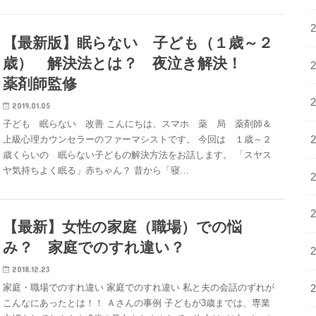
【最新版】眠らない 子ども（１歳～２
歳） 解決法とは？ 夜泣き解決！
薬剤師監修
2019.01.05
子ども 眠らない 改善 こんにちは、スマホ 薬 局 薬剤師＆
上級心理カウンセラーのファーマシストです。 今回は １歳～２
歳くらいの 眠らない子どもの解決方法をお話します。 「スヤス
ヤ気持ちよく眠る」赤ちゃん？ 昔から「寝…
【最新】女性の家庭（職場）での悩
み？ 家庭でのすれ違い？
2018.12.23
家庭・職場でのすれ違い 家庭でのすれ違い 私と夫の会話のずれが
こんなにあったとは！！ Ａさんの事例 子どもが3歳までは、専業