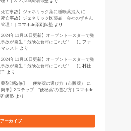
理！ | スマホde薬剤師塾
より
【死亡事故】ジェネリック薬に睡眠薬混入
に
【死亡事故】ジェネリック医薬品 会社のずさん
な管理！ | スマホde薬剤師塾
より
【2024年11月16日更新】オーブントースターで発
火事故が発生！危険な食材はこれだ！
に
ファ
ーマシスト
より
【2024年11月16日更新】オーブントースターで発
火事故が発生！危険な食材はこれだ！
に
村社
康子
より
【薬剤師監修】 便秘薬の選び方（市販薬）
に
【簡単】3ステップ "便秘薬"の選び方 | スマホde
薬剤師塾
より
アーカイブ