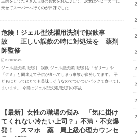
主婦をしてたＡさん 2歳の長女をおんぶして、次女はベビーカーに
乗せてスーパーへ行くのが日課でした…
危険！ジェル型洗濯用洗剤で誤飲事
故 正しい誤飲の時に対処法を 薬剤
師監修
2018.12.23
ジェル型洗濯用洗剤 誤飲 ジェル型洗濯用洗剤を「ゼリー」や
「グミ」と間違えて子供が食べてしまう事故が多発してます。 子
どもにとってはとても美味しそうなのでついついパックて食べてし
まいます。 今回はジェル型洗濯用洗剤の事故…
【最新】女性の職場の悩み 「気に掛け
てくれない冷たい上司？」不満・不安爆
発！ スマホ 薬 局上級心理カウンセ