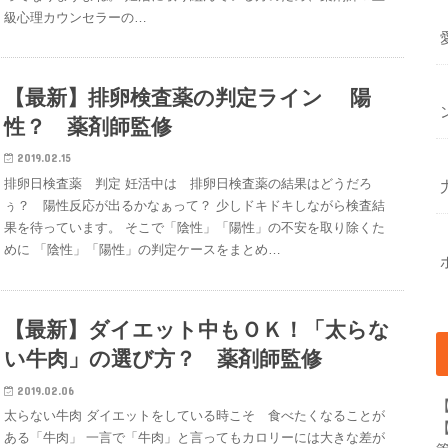
級心理カウンセラーの…
【最新】排卵検査薬の判定ライン 陽
性？ 薬剤師監修
2019.02.15
排卵日検査薬 判定 妊活中は 排卵日検査薬の結果はどうだろ
ぅ？ 陽性反応が出るかなぁって？ 少しドキドキしながら検査結
果を待っています。 そこで「陰性」「陽性」の不安を取り除くた
めに 「陰性」「陽性」の判定ケースをまとめ…
【最新】ダイエット中もＯＫ！「太らな
い牛肉」の選び方？ 薬剤師監修
2019.02.06
太らない牛肉 ダイエットをしている時こそ 食べたくなることが
ある「牛肉」 一言で「牛肉」と言ってもカロリーには大きな差が