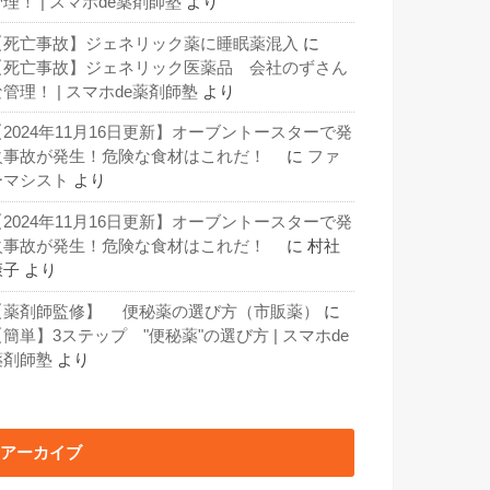
理！ | スマホde薬剤師塾
より
【死亡事故】ジェネリック薬に睡眠薬混入
に
【死亡事故】ジェネリック医薬品 会社のずさん
な管理！ | スマホde薬剤師塾
より
【2024年11月16日更新】オーブントースターで発
火事故が発生！危険な食材はこれだ！
に
ファ
ーマシスト
より
【2024年11月16日更新】オーブントースターで発
火事故が発生！危険な食材はこれだ！
に
村社
康子
より
【薬剤師監修】 便秘薬の選び方（市販薬）
に
【簡単】3ステップ "便秘薬"の選び方 | スマホde
薬剤師塾
より
アーカイブ