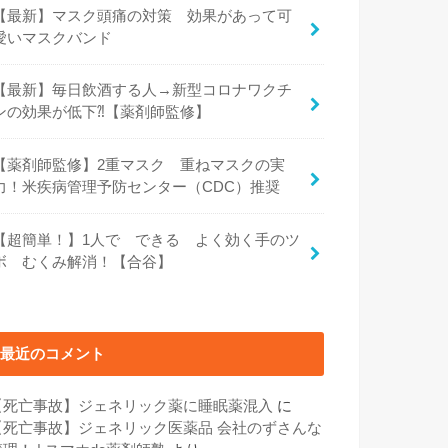
【最新】マスク頭痛の対策 効果があって可
愛いマスクバンド
【最新】毎日飲酒する人→新型コロナワクチ
ンの効果が低下⁈【薬剤師監修】
【薬剤師監修】2重マスク 重ねマスクの実
力！米疾病管理予防センター（CDC）推奨
【超簡単！】1人で できる よく効く手のツ
ボ むくみ解消！【合谷】
最近のコメント
【死亡事故】ジェネリック薬に睡眠薬混入
に
【死亡事故】ジェネリック医薬品 会社のずさんな