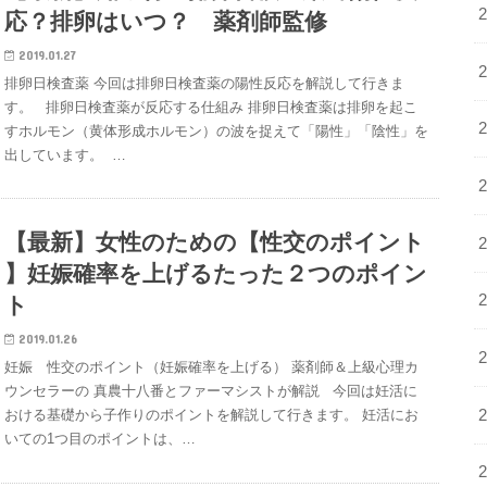
応？排卵はいつ？ 薬剤師監修
2019.01.27
排卵日検査薬 今回は排卵日検査薬の陽性反応を解説して行きま
す。 排卵日検査薬が反応する仕組み 排卵日検査薬は排卵を起こ
すホルモン（黄体形成ホルモン）の波を捉えて「陽性」「陰性」を
出しています。 …
【最新】女性のための【性交のポイント
】妊娠確率を上げるたった２つのポイン
ト
2019.01.26
妊娠 性交のポイント（妊娠確率を上げる） 薬剤師＆上級心理カ
ウンセラーの 真農十八番とファーマシストが解説 今回は妊活に
おける基礎から子作りのポイントを解説して行きます。 妊活にお
いての1つ目のポイントは、…