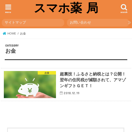
スマホ薬 局
menu
search
サイトマップ
お問い合わせ
HOME
お金
お金
お金
超裏技！ふるさと納税とは？公開！
翌年の住民税が減額されて、アマゾ
ンギフトＧＥＴ！
2018.12.19