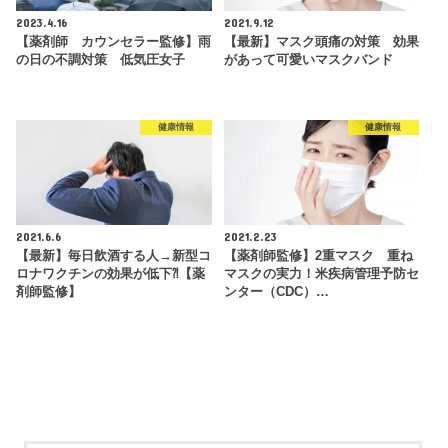
2023.4.16
2021.9.12
【薬剤師 カウンセラー監修】雨
【最新】マスク頭痛の対策 効果
の日の不調対策 低気圧女子
があって可愛いマスクバンド
健康情報
健康情報
2021.6.6
2021.2.23
【最新】毎日飲酒する人→新型コ
【薬剤師監修】2重マスク 重ね
ロナワクチンの効果が低下⁈【薬
マスクの実力！米疾病管理予防セ
剤師監修】
ンター（CDC）…