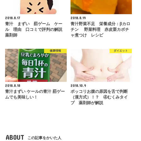
2018.8.17
2018.8.19
青汁 まずい 罰ゲーム ケー
青汁野菜不足 栄養成分：βカロ
ル 理由 口コミで評判の解説
チン 野菜料理 赤皮栗カボチ
薬剤師
ャ煮つけ レシピ
健康情報
ダイエット
2018.8.18
2018.10.9
青汁まずい ケールの青汁 罰ゲー
ポッコリお腹の原因を舌で判断
ムでも美味しい！
（漢方式）！？ ④むくみタイ
プ 薬剤師が解説
ABOUT
この記事をかいた人