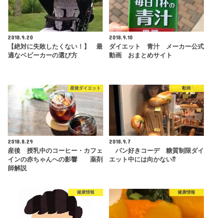
2018.9.20
2018.9.10
【絶対に失敗したくない！】 最
ダイエット 青汁 メーカー公式
適なベビーカーの選び方
動画 おまとめサイト
産後ダイエット
動画
2018.8.29
2018.9.7
産後 授乳中のコーヒー・カフェ
パン好きコーデ 糖質制限ダイ
インの赤ちゃんへの影響 薬剤
エット中には向かない⁇
師解説
健康情報
健康情報