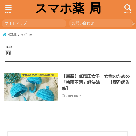
スマホ薬 局
menu
search
サイトマップ
お問い合わせ
HOME
タグ : 雨
雨
女性のための「商品の選び方」
【最新】低気圧女子 女性のための
「梅雨不調」解決法 【薬剤師監
修】
2019.06.20