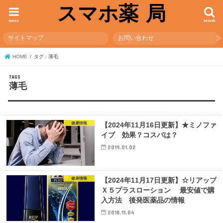
スマホ薬 局
menu
search
サイトマップ
お問い合わせ
HOME
タグ : 薄毛
薄毛
健康情報
【2024年11月16日更新】★ミノファ
イブ 効果？コスパは？
2019.01.02
健康情報
【2024年11月17日更新】☆リアップ
Ｘ５プラスローション 最安値で購
入方法 後発医薬品の情報
2018.11.04