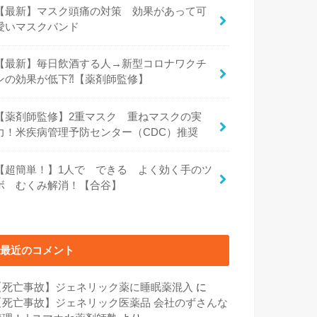
【最新】マスク頭痛の対策 効果があって可
愛いマスクバンド
【最新】毎日飲酒する人→新型コロナワクチ
ンの効果が低下⁈【薬剤師監修】
【薬剤師監修】2重マスク 重ねマスクの実
力！米疾病管理予防センター（CDC）推奨
【超簡単！】1人で できる よく効く手のツ
ボ むくみ解消！【合谷】
最近のコメント
【死亡事故】ジェネリック薬に睡眠薬混入
に
【死亡事故】ジェネリック医薬品 会社のずさんな