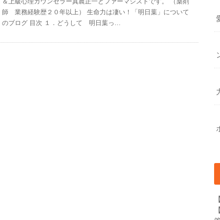
＆上級心理カウンセラー真農正一とファーマシストです。 （薬剤
師 業務経験歴２０年以上） 生命力は凄い！「明日葉」について
のブログ 目次 １．どうして 明日葉っ…