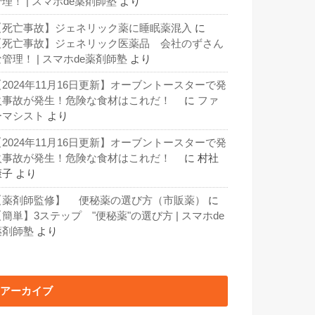
理！ | スマホde薬剤師塾
より
【死亡事故】ジェネリック薬に睡眠薬混入
に
【死亡事故】ジェネリック医薬品 会社のずさん
な管理！ | スマホde薬剤師塾
より
【2024年11月16日更新】オーブントースターで発
火事故が発生！危険な食材はこれだ！
に
ファ
ーマシスト
より
【2024年11月16日更新】オーブントースターで発
火事故が発生！危険な食材はこれだ！
に
村社
康子
より
【薬剤師監修】 便秘薬の選び方（市販薬）
に
【簡単】3ステップ "便秘薬"の選び方 | スマホde
薬剤師塾
より
アーカイブ