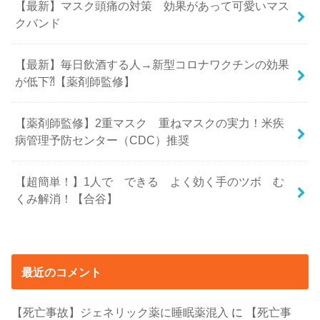
【最新】マスク頭痛の対策 効果があって可愛いマス
クバンド
【最新】毎日飲酒する人→新型コロナワクチンの効果
が低下⁈【薬剤師監修】
【薬剤師監修】2重マスク 重ねマスクの実力！米疾
病管理予防センター（CDC）推奨
【超簡単！】1人で できる よく効く手のツボ む
くみ解消！【合谷】
最近のコメント
【死亡事故】ジェネリック薬に睡眠薬混入
に
【死亡事