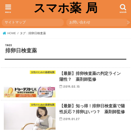
スマホ薬 局
menu
search
サイトマップ
お問い合わせ
HOME
タグ : 排卵日検査薬
排卵日検査薬
女性のための基礎知識
【最新】排卵検査薬の判定ライン
陽性？ 薬剤師監修
2019.02.15
女性のための基礎知識
【最新】知っ得！排卵日検査薬で陽
性反応？排卵はいつ？ 薬剤師監修
2019.01.27