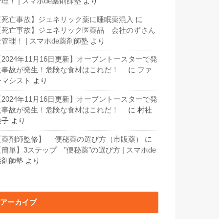
理！ | スマホde薬剤師塾
より
【死亡事故】ジェネリック薬に睡眠薬混入
に
【死亡事故】ジェネリック医薬品 会社のずさん
な管理！ | スマホde薬剤師塾
より
【2024年11月16日更新】オーブントースターで発
火事故が発生！危険な食材はこれだ！
に
ファ
ーマシスト
より
【2024年11月16日更新】オーブントースターで発
火事故が発生！危険な食材はこれだ！
に
村社
康子
より
【薬剤師監修】 便秘薬の選び方（市販薬）
に
【簡単】3ステップ "便秘薬"の選び方 | スマホde
薬剤師塾
より
アーカイブ