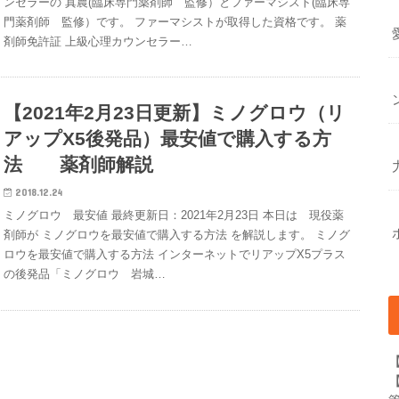
ンセラーの 真農(臨床専門薬剤師 監修）とファーマシスト(臨床専
門薬剤師 監修）です。 ファーマシストが取得した資格です。 薬
剤師免許証 上級心理カウンセラー…
【2021年2月23日更新】ミノグロウ（リ
アップX5後発品）最安値で購入する方
法 薬剤師解説
2018.12.24
ミノグロウ 最安値 最終更新日：2021年2月23日 本日は 現役薬
剤師が ミノグロウを最安値で購入する方法 を解説します。 ミノグ
ロウを最安値で購入する方法 インターネットでリアップX5プラス
の後発品「ミノグロウ 岩城…