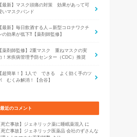
【最新】マスク頭痛の対策 効果があって可
愛いマスクバンド
【最新】毎日飲酒する人→新型コロナワクチ
ンの効果が低下⁈【薬剤師監修】
【薬剤師監修】2重マスク 重ねマスクの実
力！米疾病管理予防センター（CDC）推奨
【超簡単！】1人で できる よく効く手のツ
ボ むくみ解消！【合谷】
最近のコメント
【死亡事故】ジェネリック薬に睡眠薬混入
に
【死亡事故】ジェネリック医薬品 会社のずさんな