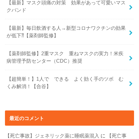
【最新】マスク頭痛の対策 効果があって可愛いマス
クバンド
【最新】毎日飲酒する人→新型コロナワクチンの効果
が低下⁈【薬剤師監修】
【薬剤師監修】2重マスク 重ねマスクの実力！米疾
病管理予防センター（CDC）推奨
【超簡単！】1人で できる よく効く手のツボ む
くみ解消！【合谷】
最近のコメント
【死亡事故】ジェネリック薬に睡眠薬混入
に
【死亡事