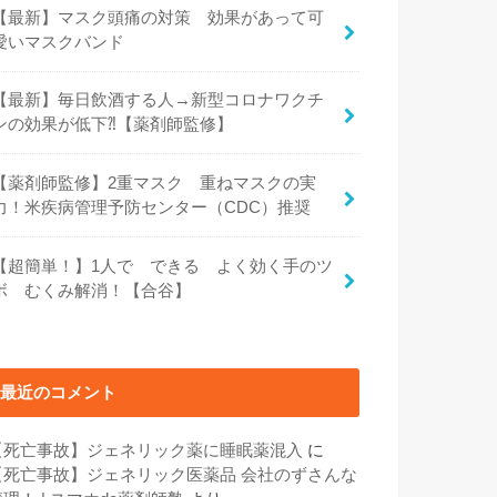
【最新】マスク頭痛の対策 効果があって可
愛いマスクバンド
【最新】毎日飲酒する人→新型コロナワクチ
ンの効果が低下⁈【薬剤師監修】
【薬剤師監修】2重マスク 重ねマスクの実
力！米疾病管理予防センター（CDC）推奨
【超簡単！】1人で できる よく効く手のツ
ボ むくみ解消！【合谷】
最近のコメント
【死亡事故】ジェネリック薬に睡眠薬混入
に
【死亡事故】ジェネリック医薬品 会社のずさんな