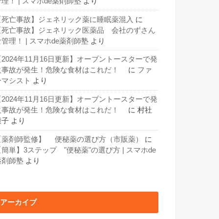
理！ | スマホde薬剤師塾
より
【死亡事故】ジェネリック薬に睡眠薬混入
に
【死亡事故】ジェネリック医薬品 会社のずさん
な管理！ | スマホde薬剤師塾
より
【2024年11月16日更新】オーブントースターで発
火事故が発生！危険な食材はこれだ！
に
ファ
ーマシスト
より
【2024年11月16日更新】オーブントースターで発
火事故が発生！危険な食材はこれだ！
に
村社
康子
より
【薬剤師監修】 便秘薬の選び方（市販薬）
に
【簡単】3ステップ "便秘薬"の選び方 | スマホde
薬剤師塾
より
アーカイブ