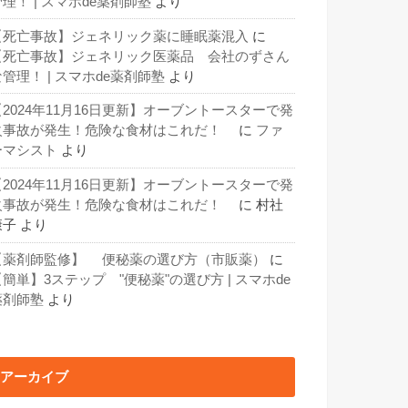
理！ | スマホde薬剤師塾
より
【死亡事故】ジェネリック薬に睡眠薬混入
に
【死亡事故】ジェネリック医薬品 会社のずさん
な管理！ | スマホde薬剤師塾
より
【2024年11月16日更新】オーブントースターで発
火事故が発生！危険な食材はこれだ！
に
ファ
ーマシスト
より
【2024年11月16日更新】オーブントースターで発
火事故が発生！危険な食材はこれだ！
に
村社
康子
より
【薬剤師監修】 便秘薬の選び方（市販薬）
に
【簡単】3ステップ "便秘薬"の選び方 | スマホde
薬剤師塾
より
アーカイブ