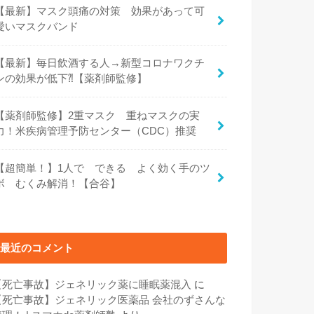
【最新】マスク頭痛の対策 効果があって可
愛いマスクバンド
【最新】毎日飲酒する人→新型コロナワクチ
ンの効果が低下⁈【薬剤師監修】
【薬剤師監修】2重マスク 重ねマスクの実
力！米疾病管理予防センター（CDC）推奨
【超簡単！】1人で できる よく効く手のツ
ボ むくみ解消！【合谷】
最近のコメント
【死亡事故】ジェネリック薬に睡眠薬混入
に
【死亡事故】ジェネリック医薬品 会社のずさんな