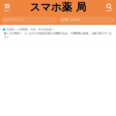
スマホ薬 局
menu
search
サイトマップ
お問い合わせ
HOME
人間関係 自信・自己肯定感
書くだけ簡単！ たった3つの会話の流れを理解すれば 人間関係が改善 上級心理カウンセ
ラー