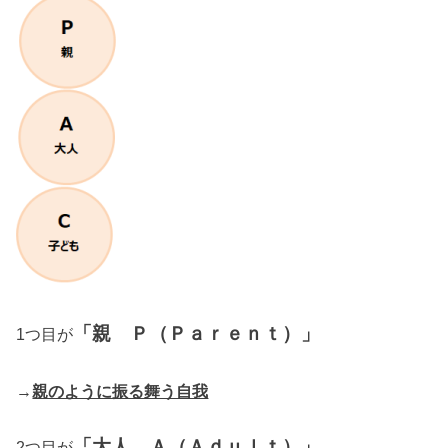
「親 Ｐ（Ｐａｒｅｎｔ）」
1つ目が
→
親のように振る舞う自我
「大人 Ａ（Ａｄｕｌｔ）」
2つ目が