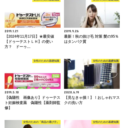
2019.1.21
2019.9.26
【2024年11月17日】★最安値
最新！秋の抜け毛 対策 髪の95％
【ドゥーテストＬＨ】の使い
はタンパク質
方？ ドーゥ…
女性のための基礎知識
女性のための基礎知識
2019.5.10
2020.6.19
【偽陽性 画像あり】ドゥーテス
【見なきゃ損！】！おしゃれマス
ト妊娠検査薬 偽陽性【薬剤師監
クの洗い方
修】
女性のための「商品の選び方」
女性のための基礎知識