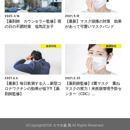
2023.4.16
2021.9.12
【薬剤師 カウンセラー監修】雨
【最新】マスク頭痛の対策 効果
の日の不調対策 低気圧女子
があって可愛いマスクバンド
健康情報
健康情報
2021.6.6
2021.2.23
【最新】毎日飲酒する人→新型コ
【薬剤師監修】2重マスク 重ね
ロナワクチンの効果が低下⁈【薬
マスクの実力！米疾病管理予防セ
剤師監修】
ンター（CDC）…
©Copyright2026
スマホ薬 局
.All Rights Reserved.