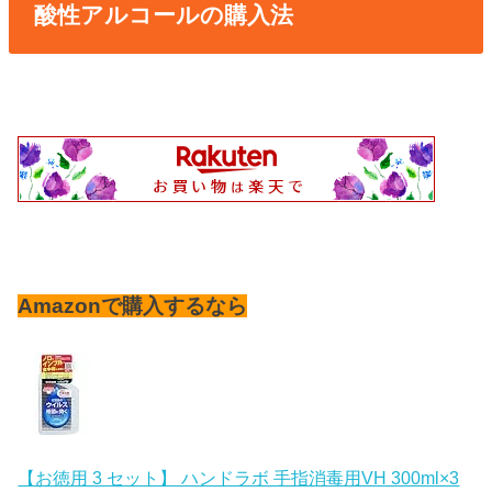
酸性アルコールの購入法
Amazonで購入するなら
【お徳用 3 セット】 ハンドラボ 手指消毒用VH 300ml×3