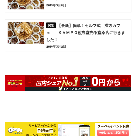
2019年3月8日
【最新】簡単！セルフ式 漢方カフ
ェ ＫＡＭＰＯ煎専堂光る堂薬店に行きま
した！
2019年3月2日