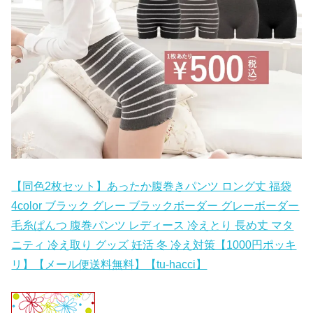
【同色2枚セット】あったか腹巻きパンツ ロング丈 福袋
4color ブラック グレー ブラックボーダー グレーボーダー
毛糸ぱんつ 腹巻パンツ レディース 冷えとり 長め丈 マタ
ニティ 冷え取り グッズ 妊活 冬 冷え対策【1000円ポッキ
リ】【メール便送料無料】【tu-hacci】