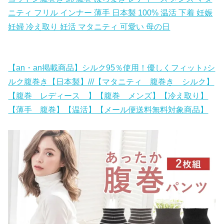
ニティ フリル インナー 薄手 日本製 100% 温活 下着 妊娠
妊婦 冷え取り 妊活 マタニティ 可愛い 母の日
【an・an掲載商品】シルク95％使用！優しくフィット♪シ
ルク腹巻き【日本製】///【マタニティ 腹巻き シルク】
【腹巻 レディース 】【腹巻 メンズ】【冷え取り】
【薄手 腹巻】【温活】【メール便送料無料対象商品】