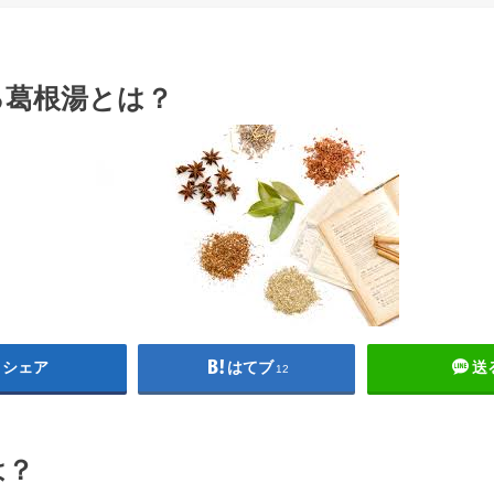
る葛根湯とは？
シェア
はてブ
送
12
は？