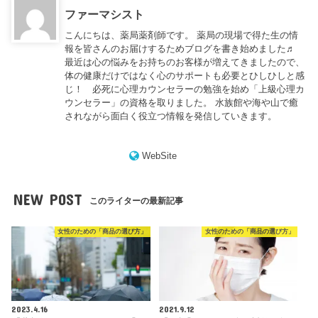
ファーマシスト
こんにちは、薬局薬剤師です。 薬局の現場で得た生の情
報を皆さんのお届けするためブログを書き始めました♬
最近は心の悩みをお持ちのお客様が増えてきましたので、
体の健康だけではなく心のサポートも必要とひしひしと感
じ！ 必死に心理カウンセラーの勉強を始め「上級心理カ
ウンセラー」の資格を取りました。 水族館や海や山で癒
されながら面白く役立つ情報を発信していきます。
WebSite
NEW POST
このライターの最新記事
女性のための「商品の選び方」
女性のための「商品の選び方」
2023.4.16
2021.9.12