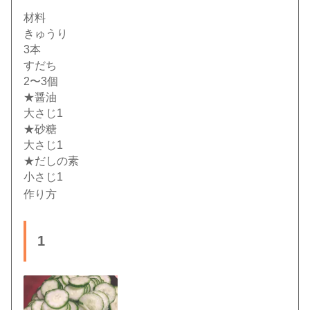
材料
きゅうり
3本
すだち
2〜3個
★醤油
大さじ1
★砂糖
大さじ1
★だしの素
小さじ1
作り方
1