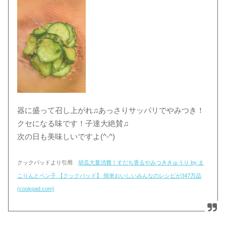
器に盛って召し上がれ♫あっさりサッパリでやみつき！
クセになる味です！子達大絶賛♫
次の日も美味しいですよ(^-^)
クックパッドより引用
胡瓜大量消費！すだち香るやみつききゅうり by ま
こりんとペン子 【クックパッド】 簡単おいしいみんなのレシピが347万品
(cookpad.com)