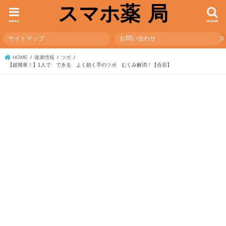
スマホ薬 局
menu
search
サイトマップ
お問い合わせ
HOME
健康情報
ツボ
【超簡単！】1人で できる よく効く手のツボ むくみ解消！【合谷】