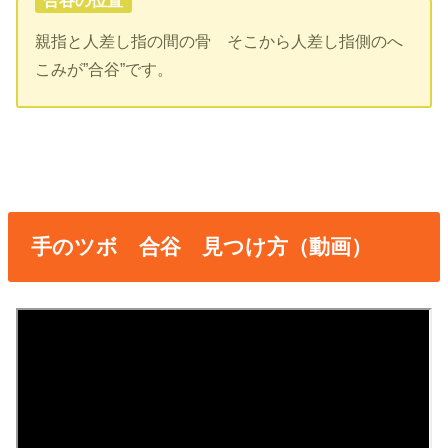
親指と人差し指の間の骨 そこから人差し指側のへ
こみが”合谷”です。
手のツボ 合谷 見つけ方（動画）