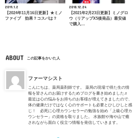
2019.1.2
2018.12.24
【2024年11月16日更新】★ミノ
【2021年2月23日更新】ミノグロ
ファイブ 効果？コスパは？
ウ（リアップX5後発品）最安値
で購入…
ABOUT
この記事をかいた人
ファーマシスト
こんにちは、薬局薬剤師です。 薬局の現場で得た生の情
報を皆さんのお届けするためブログを書き始めました♬
最近は心の悩みをお持ちのお客様が増えてきましたので、
体の健康だけではなく心のサポートも必要とひしひしと感
じ！ 必死に心理カウンセラーの勉強を始め「上級心理カ
ウンセラー」の資格を取りました。 水族館や海や山で癒
されながら面白く役立つ情報を発信していきます。