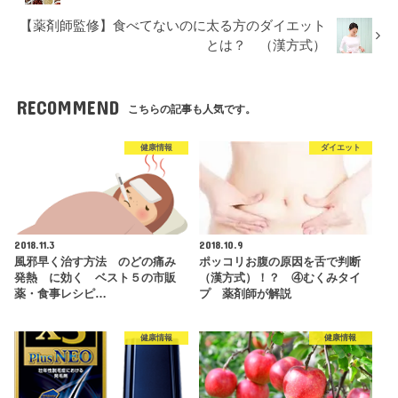
【薬剤師監修】食べてないのに太る方のダイエット
とは？ （漢方式）
RECOMMEND
こちらの記事も人気です。
健康情報
ダイエット
2018.11.3
2018.10.9
風邪早く治す方法 のどの痛み
ポッコリお腹の原因を舌で判断
発熱 に効く ベスト５の市販
（漢方式）！？ ④むくみタイ
薬・食事レシピ…
プ 薬剤師が解説
健康情報
健康情報