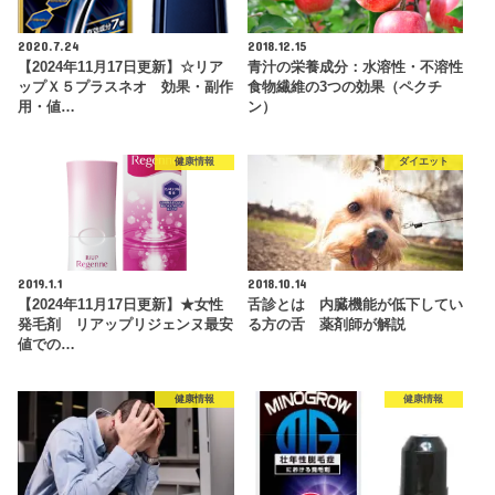
2020.7.24
2018.12.15
【2024年11月17日更新】☆リア
青汁の栄養成分：水溶性・不溶性
ップＸ５プラスネオ 効果・副作
食物繊維の3つの効果（ペクチ
用・値…
ン）
健康情報
ダイエット
2019.1.1
2018.10.14
【2024年11月17日更新】★女性
舌診とは 内臓機能が低下してい
発毛剤 リアップリジェンヌ最安
る方の舌 薬剤師が解説
値での…
健康情報
健康情報